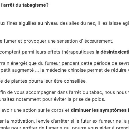
 l’arrêt du tabagisme?
fines aiguilles au niveau des ailes du nez, il les laisse ag
de fumer et provoquer une sensation d’ écœurement.
e comptent parmi leurs effets thérapeutiques
la désintoxicat
terrain énergétique du fumeur pendant cette période de sevr
appétit augmenté … la médecine chinoise permet de réduire 
e de plantes pourra leur être conseillée.
in de vous accompagner dans l’arrêt du tabac, nous nous voy
ouhaitez notamment pour éviter la prise de poids.
avoir une action sur le corps et
diminuer les symptômes l
a motivation, l’envie d’arrêter si le futur ex fumeur ne l’a
imple pour arrêter de fumer » qui pourra vous aider à prend