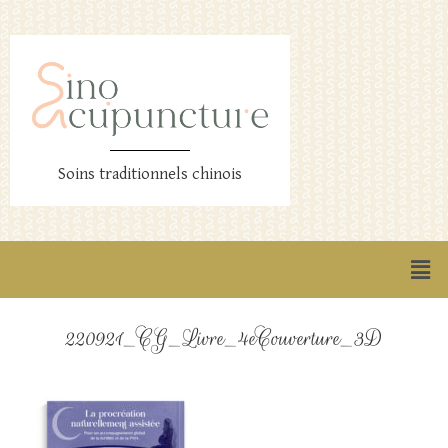
Soins traditionnels chinois
220921_CG_Livre_4eCouverture_3D